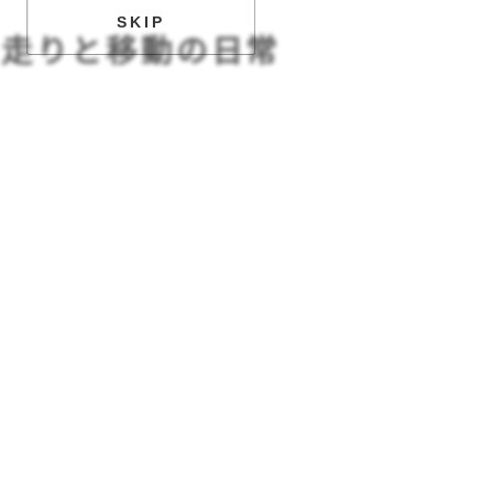
2
0
2
6
SKIP
、
走りと移動の日常を、
先に、先