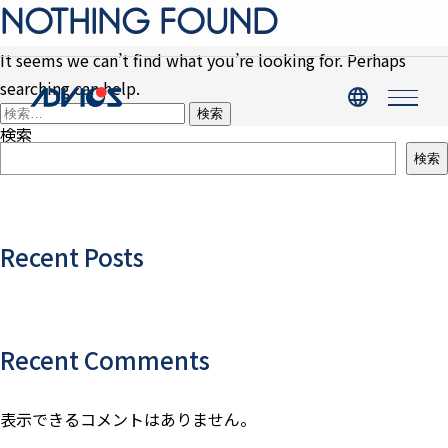
NOTHING FOUND
It seems we can’t find what you’re looking for. Perhaps
searching can help.
検
索:
検索
検索
Recent Posts
Recent Comments
表示できるコメントはありません。