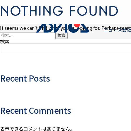
NOTHING FOUND
It seems we can’t find what you’re looking for. Perhaps searc
ニュース
会
検
索:
検索
Recent Posts
Recent Comments
表示できるコメントはありません。