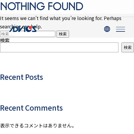
NOTHING FOUND
It seems we can’t find what you’re looking for. Perhaps
searching can help.
検
索:
検索
検索
Recent Posts
Recent Comments
表示できるコメントはありません。