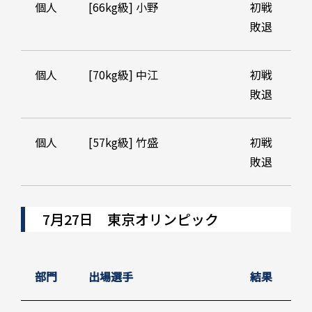
個人
[66kg級] 小野
初戦
敗退
個人
[70kg級] 中江
初戦
敗退
個人
[57kg級] 竹盛
初戦
敗退
7月27日 東京オリンピック
部門
出場選手
結果