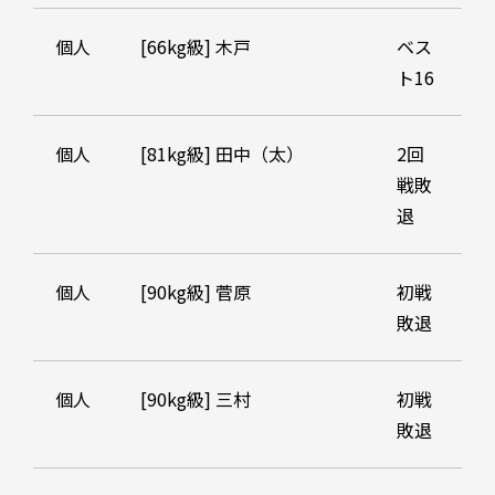
個人
[66kg級] 木戸
ベス
ト16
個人
[81kg級] 田中（太）
2回
戦敗
退
個人
[90kg級] 菅原
初戦
敗退
個人
[90kg級] 三村
初戦
敗退