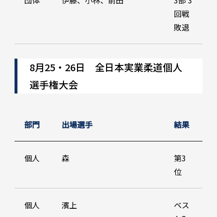
団体
伊藤、小林、前田
3部 3
回戦
敗退
8月25・26日 全日本実業柔道個人
選手権大会
部門
出場選手
結果
個人
森
第3
位
個人
濱上
ベス